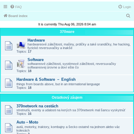
FAQ
Login
S
Board index
e
It is currently Thu Aug 06, 2026 8:04 am
a
370ware
r
Hardware
hardwareové záležitosti, mašiny, prdičky a také srandičky, hw hacking,
c
fyzické reversuvačky a inakšé
Topics:
17
h
Software
softwareové záležitosti, systémové záležitosti, reversuvačky
softwareovej úrovne a doví ešte čo
Topics:
18
Hardware & Software － English
things from boards above, but in an international language
Topics:
18
Ostatkový záujem
370network na cestách
stretnuťá, eventy a udalosti na kerých sa 370network mal šancu vyskytnúť
Topics:
16
Auto－Moto
autá, motorky, traktory, kombajny a šecko ostatné na jednom alebo vác
kolesách