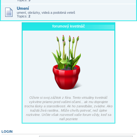
Topics:
3
Umení
umení, obrázky, videá a podobná veteš
Topics:
2
forumový kvetináč
Oživte si svoj zážitok z fóra. Tento virtuálny kvetináč
vykvitne priamo pred vašimi očami... ak mu doprajete
trocha lásky a starostlivosti. Ak ho zanedbáte, zvädne. Ako
každá živá rastlina.. Môže chvíľu potrvať, než úplne
rozkvitne. Určite však rozveselí vaše forum vždy, keď sa
naň pozriete
LOGIN