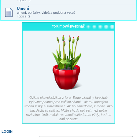
Topics:
3
Umení
umení, obrázky, videá a podobná veteš
Topics:
2
forumový kvetináč
Oživte si svoj zážitok z fóra. Tento virtuálny kvetináč
vykvitne priamo pred vašimi očami... ak mu doprajete
trocha lásky a starostlivosti. Ak ho zanedbáte, zvädne. Ako
každá živá rastlina.. Môže chvíľu potrvať, než úplne
rozkvitne. Určite však rozveselí vaše forum vždy, keď sa
naň pozriete
LOGIN