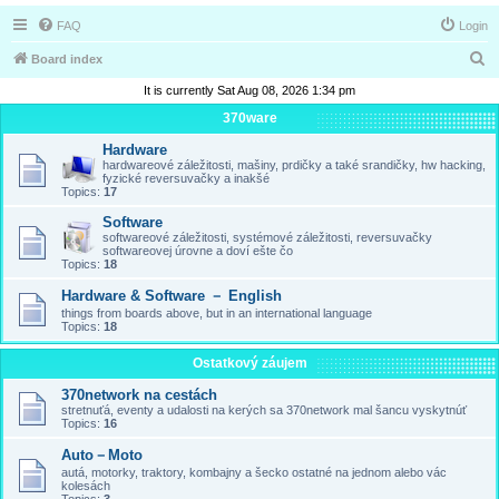
FAQ
Login
S
Board index
e
It is currently Sat Aug 08, 2026 1:34 pm
a
370ware
r
Hardware
hardwareové záležitosti, mašiny, prdičky a také srandičky, hw hacking,
c
fyzické reversuvačky a inakšé
Topics:
17
h
Software
softwareové záležitosti, systémové záležitosti, reversuvačky
softwareovej úrovne a doví ešte čo
Topics:
18
Hardware & Software － English
things from boards above, but in an international language
Topics:
18
Ostatkový záujem
370network na cestách
stretnuťá, eventy a udalosti na kerých sa 370network mal šancu vyskytnúť
Topics:
16
Auto－Moto
autá, motorky, traktory, kombajny a šecko ostatné na jednom alebo vác
kolesách