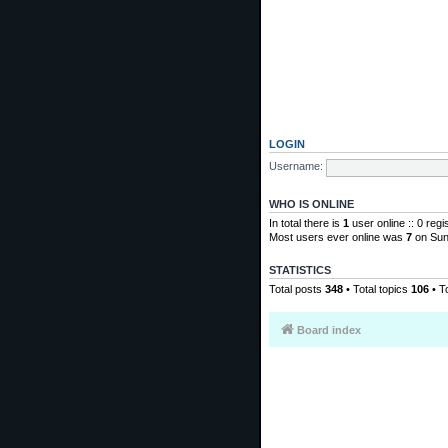
LOGIN
Username:
WHO IS ONLINE
In total there is
1
user online :: 0 reg
Most users ever online was
7
on Sun
STATISTICS
Total posts
348
• Total topics
106
• T
Board index