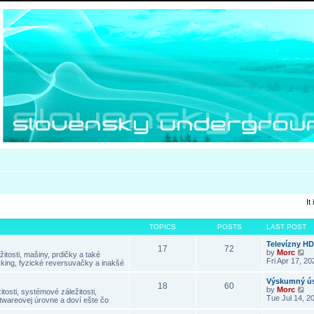
It
TOPICS
POSTS
LAST POST
Televízny H
17
72
V
by
Morc
itosti, mašiny, prdičky a také
i
Fri Apr 17, 2
king, fyzické reversuvačky a inakšé
e
w
Výskumný ús
18
60
t
V
by
Morc
tosti, systémové záležitosti,
h
i
Tue Jul 14, 2
twareovej úrovne a doví ešte čo
e
e
l
w