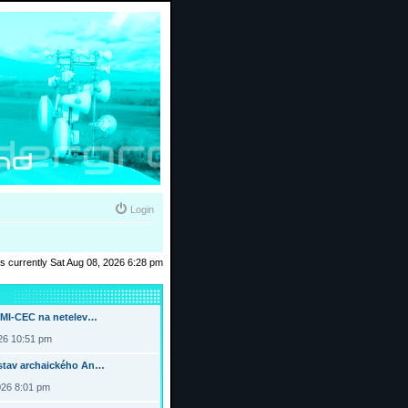
Login
 is currently Sat Aug 08, 2026 6:28 pm
DMI-CEC na netelev…
026 10:51 pm
tav archaického An…
026 8:01 pm