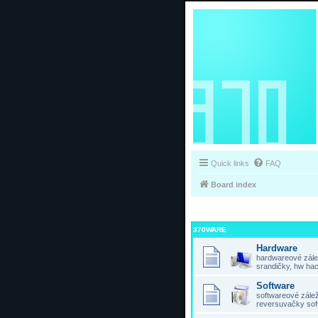
Quick links
FAQ
Board index
370WARE
Hardware
hardwareové zálež
srandičky, hw hac
Software
softwareové záleži
reversuvačky sof