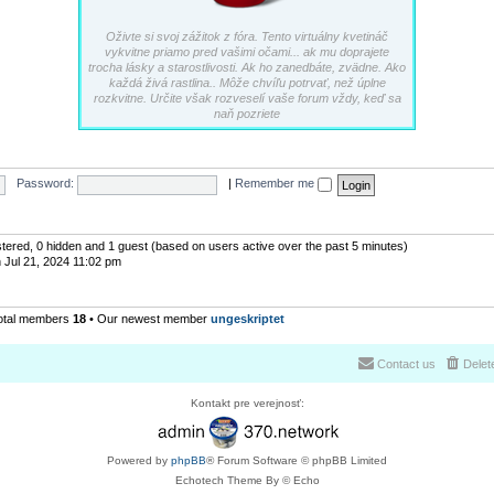
Oživte si svoj zážitok z fóra. Tento virtuálny kvetináč
vykvitne priamo pred vašimi očami... ak mu doprajete
trocha lásky a starostlivosti. Ak ho zanedbáte, zvädne. Ako
každá živá rastlina.. Môže chvíľu potrvať, než úplne
rozkvitne. Určite však rozveselí vaše forum vždy, keď sa
naň pozriete
Password:
|
Remember me
istered, 0 hidden and 1 guest (based on users active over the past 5 minutes)
 Jul 21, 2024 11:02 pm
otal members
18
• Our newest member
ungeskriptet
Contact us
Delet
Kontakt pre verejnosť:
Powered by
phpBB
® Forum Software © phpBB Limited
Echotech Theme By © Echo