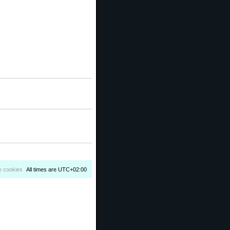
e cookies
All times are
UTC+02:00