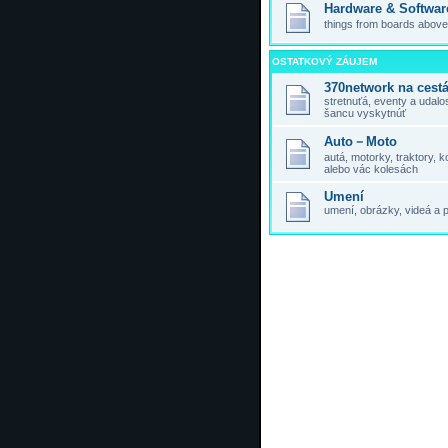
Hardware & Softwar
things from boards above,
OSTATKOVÝ ZÁUJEM
370network na cest
stretnuťá, eventy a udal
šancu vyskytnúť
Auto－Moto
autá, motorky, traktory,
alebo vác kolesách
Umení
umení, obrázky, videá a 