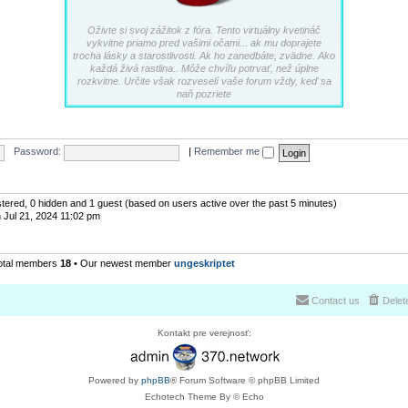
Oživte si svoj zážitok z fóra. Tento virtuálny kvetináč
vykvitne priamo pred vašimi očami... ak mu doprajete
trocha lásky a starostlivosti. Ak ho zanedbáte, zvädne. Ako
každá živá rastlina.. Môže chvíľu potrvať, než úplne
rozkvitne. Určite však rozveselí vaše forum vždy, keď sa
naň pozriete
Password:
|
Remember me
istered, 0 hidden and 1 guest (based on users active over the past 5 minutes)
 Jul 21, 2024 11:02 pm
otal members
18
• Our newest member
ungeskriptet
Contact us
Delet
Kontakt pre verejnosť:
Powered by
phpBB
® Forum Software © phpBB Limited
Echotech Theme By © Echo