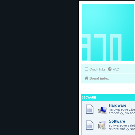
Quick links
FAQ
Board index
370WARE
Hardware
hardwareové zálež
srandičky, hw hac
Software
softwareové záleži
reversuvačky sof