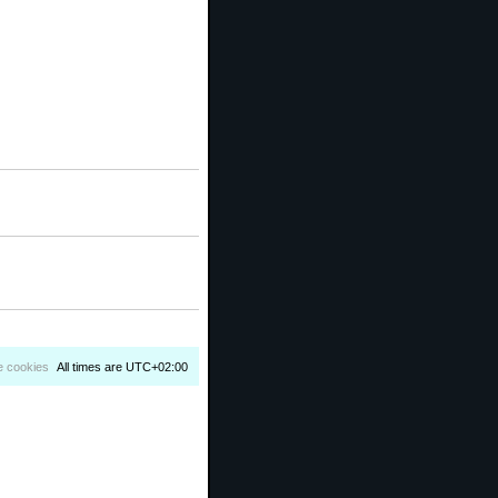
e cookies
All times are
UTC+02:00