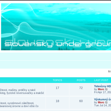
It
TOPICS
POSTS
LAST POST
Televízny H
17
72
V
by
Morc
itosti, mašiny, prdičky a také
i
Fri Apr 17, 2
king, fyzické reversuvačky a inakšé
e
w
Výskumný ús
18
60
t
V
by
Morc
tosti, systémové záležitosti,
h
i
Tue Jul 14, 2
twareovej úrovne a doví ešte čo
e
e
l
w