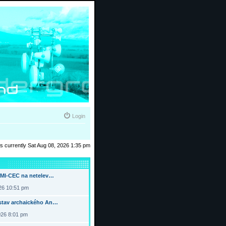
Login
 is currently Sat Aug 08, 2026 1:35 pm
DMI-CEC na netelev…
026 10:51 pm
tav archaického An…
026 8:01 pm