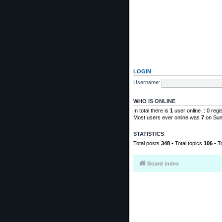
LOGIN
Username:
WHO IS ONLINE
In total there is
1
user online :: 0 reg
Most users ever online was
7
on Sun
STATISTICS
Total posts
348
• Total topics
106
• T
Board index