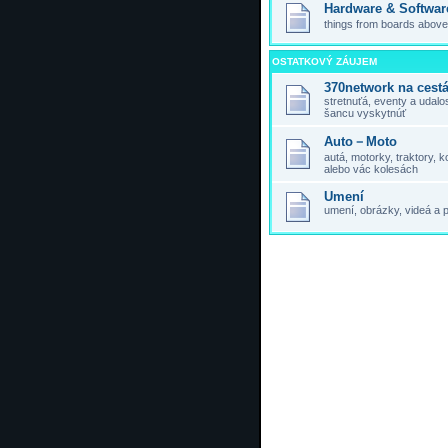
Hardware & Softwar
things from boards above,
OSTATKOVÝ ZÁUJEM
370network na cest
stretnuťá, eventy a udal
šancu vyskytnúť
Auto－Moto
autá, motorky, traktory,
alebo vác kolesách
Umení
umení, obrázky, videá a 