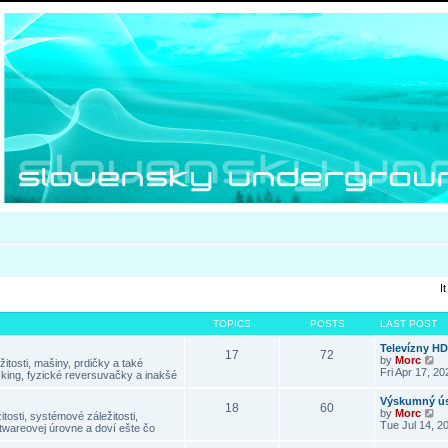
I
TOPICS
POSTS
LAST POST
Televízny H
17
72
V
by
Morc
itosti, mašiny, prdičky a také
i
Fri Apr 17, 2
king, fyzické reversuvačky a inakšé
e
w
Výskumný ús
18
60
t
V
by
Morc
tosti, systémové záležitosti,
h
i
Tue Jul 14, 2
twareovej úrovne a doví ešte čo
e
e
l
w