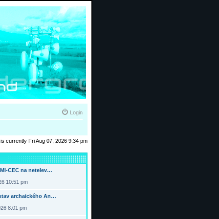
Login
t is currently Fri Aug 07, 2026 9:34 pm
DMI-CEC na netelev…
026 10:51 pm
tav archaického An…
026 8:01 pm