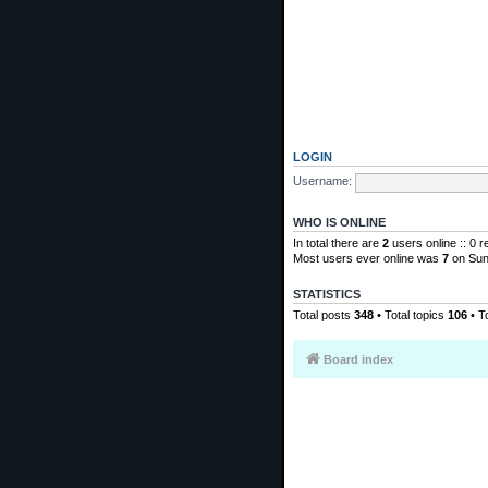
LOGIN
Username:
WHO IS ONLINE
In total there are
2
users online :: 0 
Most users ever online was
7
on Sun
STATISTICS
Total posts
348
• Total topics
106
• T
Board index