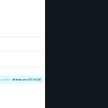
e cookies
All times are
UTC+02:00