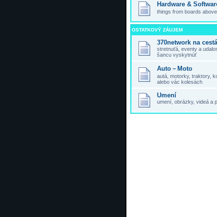
Hardware & Softwar
things from boards above,
OSTATKOVÝ ZÁUJEM
370network na cest
stretnuťá, eventy a udal
šancu vyskytnúť
Auto－Moto
autá, motorky, traktory,
alebo vác kolesách
Umení
umení, obrázky, videá a 