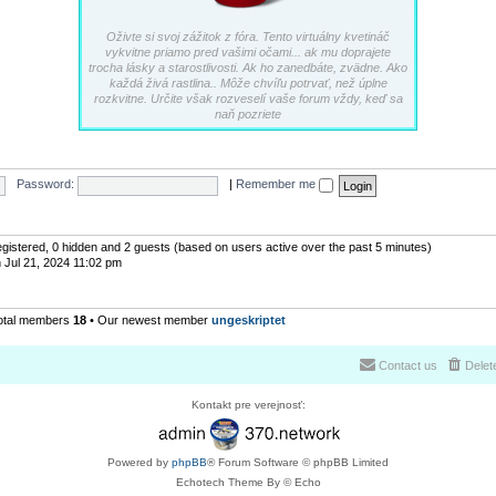
Oživte si svoj zážitok z fóra. Tento virtuálny kvetináč
vykvitne priamo pred vašimi očami... ak mu doprajete
trocha lásky a starostlivosti. Ak ho zanedbáte, zvädne. Ako
každá živá rastlina.. Môže chvíľu potrvať, než úplne
rozkvitne. Určite však rozveselí vaše forum vždy, keď sa
naň pozriete
Password:
|
Remember me
registered, 0 hidden and 2 guests (based on users active over the past 5 minutes)
 Jul 21, 2024 11:02 pm
otal members
18
• Our newest member
ungeskriptet
Contact us
Delet
Kontakt pre verejnosť:
Powered by
phpBB
® Forum Software © phpBB Limited
Echotech Theme By © Echo