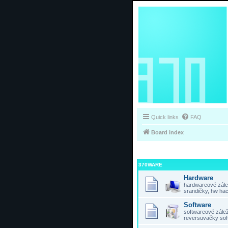
Quick links
FAQ
Board index
370WARE
Hardware
hardwareové zálež
srandičky, hw hac
Software
softwareové záleži
reversuvačky sof