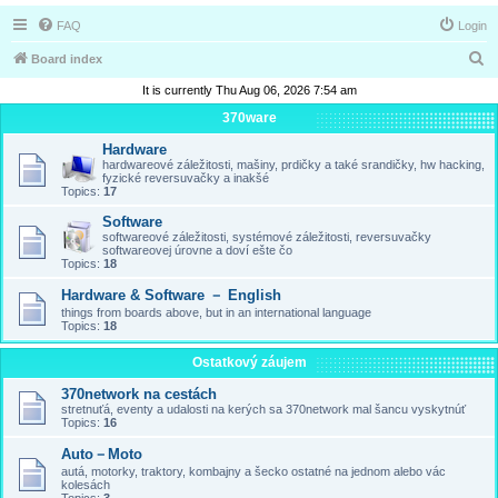
FAQ
Login
S
Board index
e
It is currently Thu Aug 06, 2026 7:54 am
a
370ware
r
Hardware
hardwareové záležitosti, mašiny, prdičky a také srandičky, hw hacking,
c
fyzické reversuvačky a inakšé
Topics:
17
h
Software
softwareové záležitosti, systémové záležitosti, reversuvačky
softwareovej úrovne a doví ešte čo
Topics:
18
Hardware & Software － English
things from boards above, but in an international language
Topics:
18
Ostatkový záujem
370network na cestách
stretnuťá, eventy a udalosti na kerých sa 370network mal šancu vyskytnúť
Topics:
16
Auto－Moto
autá, motorky, traktory, kombajny a šecko ostatné na jednom alebo vác
kolesách