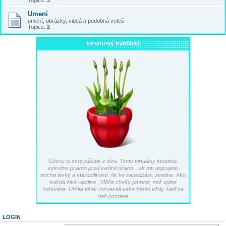
Topics:
3
Umení
umení, obrázky, videá a podobná veteš
Topics:
2
forumový kvetináč
Oživte si svoj zážitok z fóra. Tento virtuálny kvetináč
vykvitne priamo pred vašimi očami... ak mu doprajete
trocha lásky a starostlivosti. Ak ho zanedbáte, zvädne. Ako
každá živá rastlina.. Môže chvíľu potrvať, než úplne
rozkvitne. Určite však rozveselí vaše forum vždy, keď sa
naň pozriete
LOGIN