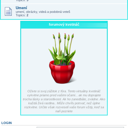
Topics:
3
Umení
umení, obrázky, videá a podobná veteš
Topics:
2
forumový kvetináč
Oživte si svoj zážitok z fóra. Tento virtuálny kvetináč
vykvitne priamo pred vašimi očami... ak mu doprajete
trocha lásky a starostlivosti. Ak ho zanedbáte, zvädne. Ako
každá živá rastlina.. Môže chvíľu potrvať, než úplne
rozkvitne. Určite však rozveselí vaše forum vždy, keď sa
naň pozriete
LOGIN