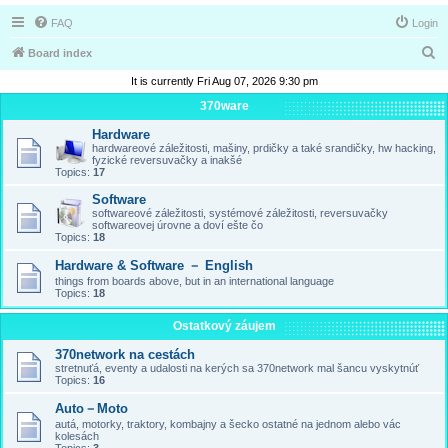
FAQ
Login
S
Board index
e
It is currently Fri Aug 07, 2026 9:30 pm
a
370ware
r
Hardware
hardwareové záležitosti, mašiny, prdičky a také srandičky, hw hacking,
c
fyzické reversuvačky a inakšé
Topics:
17
h
Software
softwareové záležitosti, systémové záležitosti, reversuvačky
softwareovej úrovne a doví ešte čo
Topics:
18
Hardware & Software － English
things from boards above, but in an international language
Topics:
18
Ostatkový záujem
370network na cestách
stretnuťá, eventy a udalosti na kerých sa 370network mal šancu vyskytnúť
Topics:
16
Auto－Moto
autá, motorky, traktory, kombajny a šecko ostatné na jednom alebo vác
kolesách