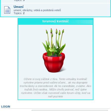
Topics:
3
Umení
umení, obrázky, videá a podobná veteš
Topics:
2
forumový kvetináč
Oživte si svoj zážitok z fóra. Tento virtuálny kvetináč
vykvitne priamo pred vašimi očami... ak mu doprajete
trocha lásky a starostlivosti. Ak ho zanedbáte, zvädne. Ako
každá živá rastlina.. Môže chvíľu potrvať, než úplne
rozkvitne. Určite však rozveselí vaše forum vždy, keď sa
naň pozriete
LOGIN