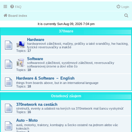
FAQ
Login
S
Board index
e
It is currently Sun Aug 09, 2026 7:04 pm
a
370ware
r
Hardware
hardwareové záležitosti, mašiny, prdičky a také srandičky, hw hacking,
c
fyzické reversuvačky a inakšé
Topics:
17
h
Software
softwareové záležitosti, systémové záležitosti, reversuvačky
softwareovej úrovne a doví ešte čo
Topics:
18
Hardware & Software － English
things from boards above, but in an international language
Topics:
18
Ostatkový záujem
370network na cestách
stretnuťá, eventy a udalosti na kerých sa 370network mal šancu vyskytnúť
Topics:
16
Auto－Moto
autá, motorky, traktory, kombajny a šecko ostatné na jednom alebo vác
kolesách