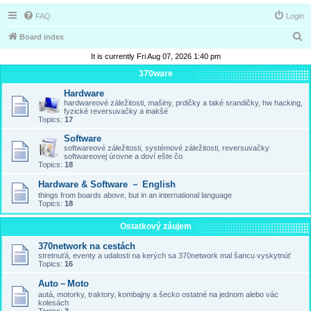
FAQ
Login
S
Board index
e
It is currently Fri Aug 07, 2026 1:40 pm
a
370ware
r
Hardware
hardwareové záležitosti, mašiny, prdičky a také srandičky, hw hacking,
c
fyzické reversuvačky a inakšé
Topics:
17
h
Software
softwareové záležitosti, systémové záležitosti, reversuvačky
softwareovej úrovne a doví ešte čo
Topics:
18
Hardware & Software － English
things from boards above, but in an international language
Topics:
18
Ostatkový záujem
370network na cestách
stretnuťá, eventy a udalosti na kerých sa 370network mal šancu vyskytnúť
Topics:
16
Auto－Moto
autá, motorky, traktory, kombajny a šecko ostatné na jednom alebo vác
kolesách