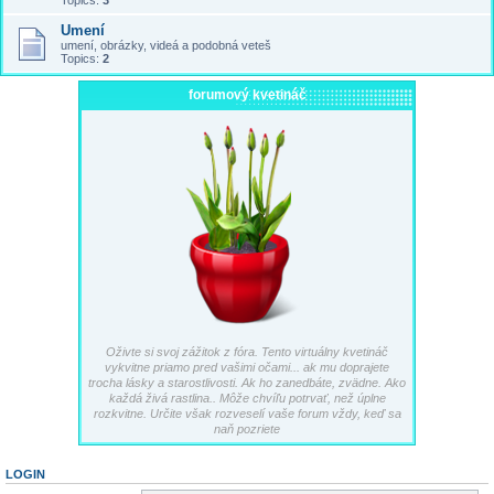
Topics:
3
Umení
umení, obrázky, videá a podobná veteš
Topics:
2
forumový kvetináč
Oživte si svoj zážitok z fóra. Tento virtuálny kvetináč
vykvitne priamo pred vašimi očami... ak mu doprajete
trocha lásky a starostlivosti. Ak ho zanedbáte, zvädne. Ako
každá živá rastlina.. Môže chvíľu potrvať, než úplne
rozkvitne. Určite však rozveselí vaše forum vždy, keď sa
naň pozriete
LOGIN