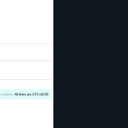
e cookies
All times are
UTC+02:00