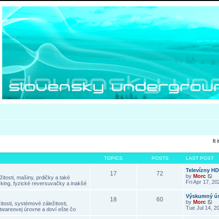
It
TOPICS
POSTS
LAST POST
Televízny H
17
72
V
by
Morc
itosti, mašiny, prdičky a také
i
Fri Apr 17, 2
king, fyzické reversuvačky a inakšé
e
w
Výskumný ús
18
60
t
V
by
Morc
tosti, systémové záležitosti,
h
i
Tue Jul 14, 2
twareovej úrovne a doví ešte čo
e
e
l
w