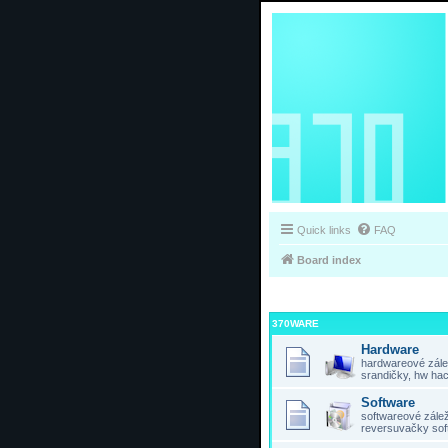
Quick links
FAQ
Board index
370WARE
Hardware
hardwareové zálež
srandičky, hw hac
Software
softwareové záleži
reversuvačky sof