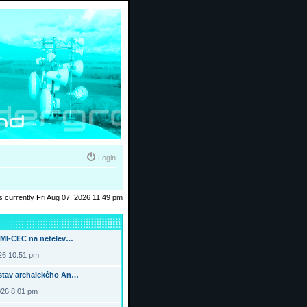
Login
 is currently Fri Aug 07, 2026 11:49 pm
DMI-CEC na netelev…
026 10:51 pm
tav archaického An…
026 8:01 pm