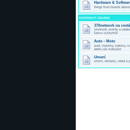
Hardware & Softwar
things from boards above,
OSTATKOVÝ ZÁUJEM
370network na cest
stretnuťá, eventy a udal
šancu vyskytnúť
Auto－Moto
autá, motorky, traktory,
alebo vác kolesách
Umení
umení, obrázky, videá a 