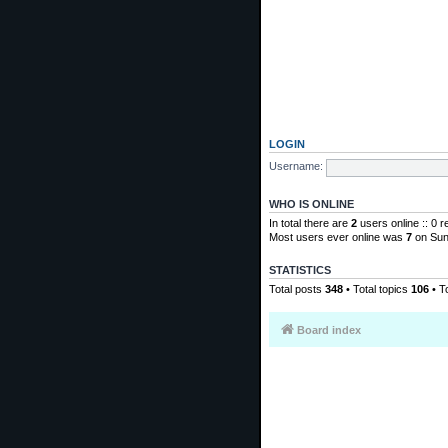
LOGIN
Username:
WHO IS ONLINE
In total there are
2
users online :: 0 
Most users ever online was
7
on Sun
STATISTICS
Total posts
348
• Total topics
106
• T
Board index