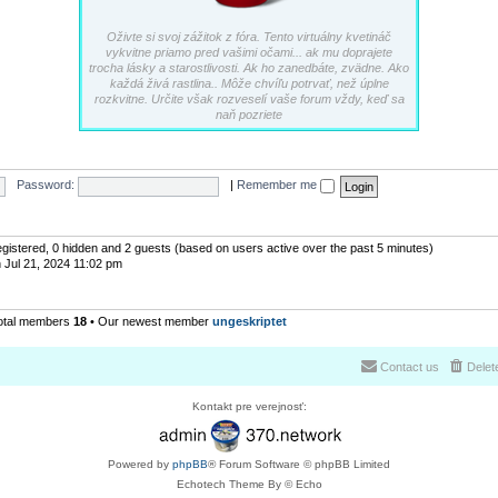
Oživte si svoj zážitok z fóra. Tento virtuálny kvetináč
vykvitne priamo pred vašimi očami... ak mu doprajete
trocha lásky a starostlivosti. Ak ho zanedbáte, zvädne. Ako
každá živá rastlina.. Môže chvíľu potrvať, než úplne
rozkvitne. Určite však rozveselí vaše forum vždy, keď sa
naň pozriete
Password:
|
Remember me
registered, 0 hidden and 2 guests (based on users active over the past 5 minutes)
 Jul 21, 2024 11:02 pm
otal members
18
• Our newest member
ungeskriptet
Contact us
Delet
Kontakt pre verejnosť:
Powered by
phpBB
® Forum Software © phpBB Limited
Echotech Theme By © Echo