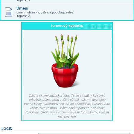
Topics:
3
Umení
umení, obrázky, videá a podobná veteš
Topics:
2
forumový kvetináč
Oživte si svoj zážitok z fóra. Tento virtuálny kvetináč
vykvitne priamo pred vašimi očami... ak mu doprajete
trocha lásky a starostlivosti. Ak ho zanedbáte, zvädne. Ako
každá živá rastlina.. Môže chvíľu potrvať, než úplne
rozkvitne. Určite však rozveselí vaše forum vždy, keď sa
naň pozriete
LOGIN