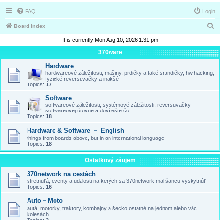
FAQ
Login
S
Board index
e
It is currently Mon Aug 10, 2026 1:31 pm
a
370ware
r
Hardware
hardwareové záležitosti, mašiny, prdičky a také srandičky, hw hacking,
c
fyzické reversuvačky a inakšé
Topics:
17
h
Software
softwareové záležitosti, systémové záležitosti, reversuvačky
softwareovej úrovne a doví ešte čo
Topics:
18
Hardware & Software － English
things from boards above, but in an international language
Topics:
18
Ostatkový záujem
370network na cestách
stretnuťá, eventy a udalosti na kerých sa 370network mal šancu vyskytnúť
Topics:
16
Auto－Moto
autá, motorky, traktory, kombajny a šecko ostatné na jednom alebo vác
kolesách