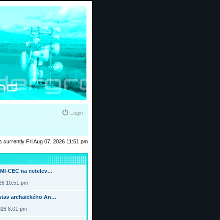
Login
 is currently Fri Aug 07, 2026 11:51 pm
DMI-CEC na netelev…
026 10:51 pm
tav archaického An…
026 8:01 pm