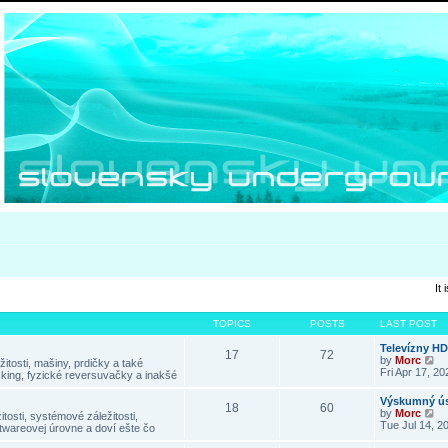
It
TOPICS
POSTS
LAST POST
Televízny H
17
72
V
by
Morc
itosti, mašiny, prdičky a také
i
Fri Apr 17, 2
king, fyzické reversuvačky a inakšé
e
w
Výskumný ús
18
60
t
V
by
Morc
tosti, systémové záležitosti,
h
i
Tue Jul 14, 2
twareovej úrovne a doví ešte čo
e
e
l
w