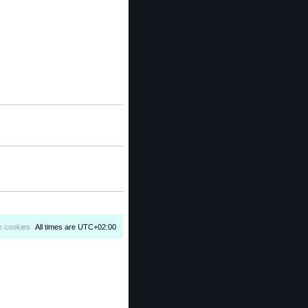
e cookies
All times are
UTC+02:00