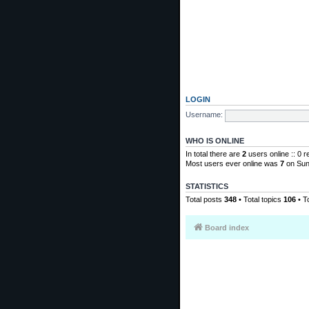
LOGIN
Username:
WHO IS ONLINE
In total there are
2
users online :: 0 
Most users ever online was
7
on Sun
STATISTICS
Total posts
348
• Total topics
106
• T
Board index