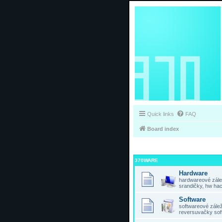
Quick links
FAQ
Board index
370WARE
Hardware
hardwareové zálež
srandičky, hw hac
Software
softwareové záleži
reversuvačky sof