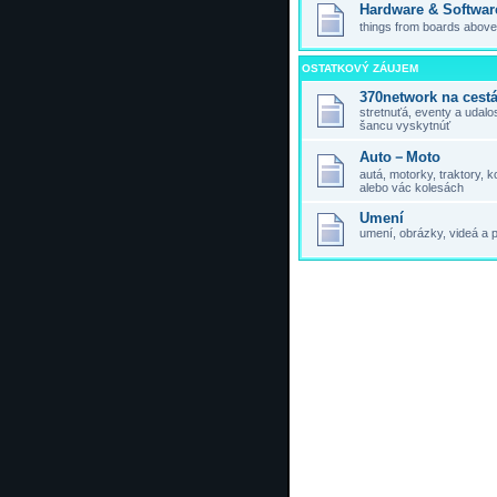
Hardware & Softwar
things from boards above,
OSTATKOVÝ ZÁUJEM
370network na cest
stretnuťá, eventy a udal
šancu vyskytnúť
Auto－Moto
autá, motorky, traktory,
alebo vác kolesách
Umení
umení, obrázky, videá a 