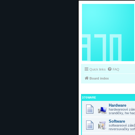
Quick links
FAQ
Board index
370WARE
Hardware
hardwareové zálež
srandičky, hw hac
Software
softwareové záleži
reversuvačky sof