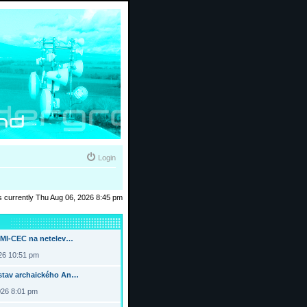
Login
 is currently Thu Aug 06, 2026 8:45 pm
DMI-CEC na netelev…
026 10:51 pm
tav archaického An…
026 8:01 pm