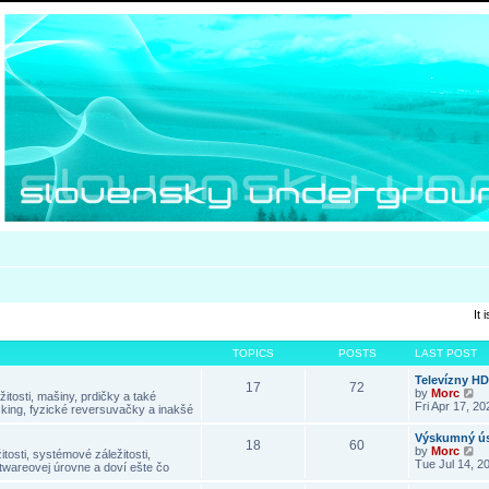
It
TOPICS
POSTS
LAST POST
Televízny H
17
72
V
by
Morc
itosti, mašiny, prdičky a také
i
Fri Apr 17, 2
king, fyzické reversuvačky a inakšé
e
w
Výskumný ús
18
60
t
V
by
Morc
tosti, systémové záležitosti,
h
i
Tue Jul 14, 2
twareovej úrovne a doví ešte čo
e
e
l
w