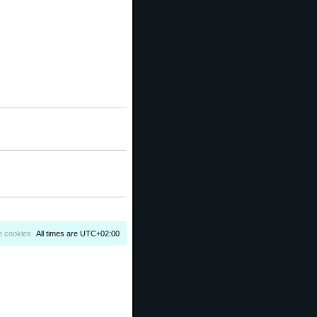
e cookies
All times are
UTC+02:00