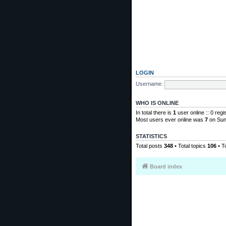
LOGIN
Username:
WHO IS ONLINE
In total there is
1
user online :: 0 reg
Most users ever online was
7
on Sun
STATISTICS
Total posts
348
• Total topics
106
• T
Board index