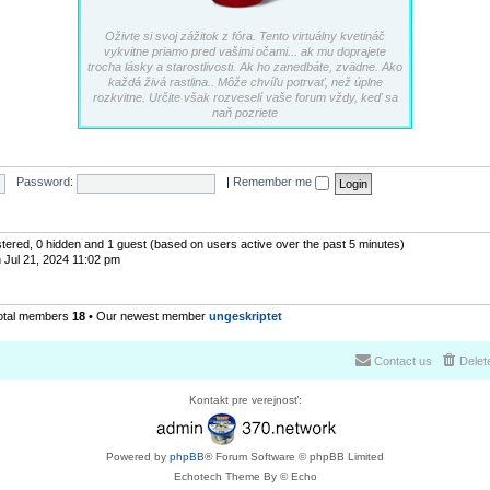
Oživte si svoj zážitok z fóra. Tento virtuálny kvetináč
vykvitne priamo pred vašimi očami... ak mu doprajete
trocha lásky a starostlivosti. Ak ho zanedbáte, zvädne. Ako
každá živá rastlina.. Môže chvíľu potrvať, než úplne
rozkvitne. Určite však rozveselí vaše forum vždy, keď sa
naň pozriete
Password:
|
Remember me
istered, 0 hidden and 1 guest (based on users active over the past 5 minutes)
 Jul 21, 2024 11:02 pm
otal members
18
• Our newest member
ungeskriptet
Contact us
Delet
Kontakt pre verejnosť:
Powered by
phpBB
® Forum Software © phpBB Limited
Echotech Theme By © Echo