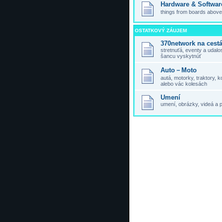
Hardware & Softwar
things from boards above,
OSTATKOVÝ ZÁUJEM
370network na cest
stretnuťá, eventy a udal
šancu vyskytnúť
Auto－Moto
autá, motorky, traktory,
alebo vác kolesách
Umení
umení, obrázky, videá a 