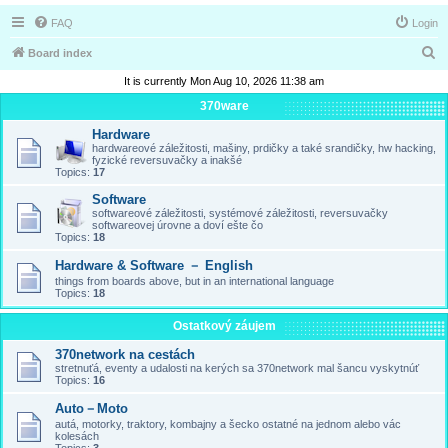
FAQ
Login
S
Board index
e
It is currently Mon Aug 10, 2026 11:38 am
a
370ware
r
Hardware
hardwareové záležitosti, mašiny, prdičky a také srandičky, hw hacking,
c
fyzické reversuvačky a inakšé
Topics:
17
h
Software
softwareové záležitosti, systémové záležitosti, reversuvačky
softwareovej úrovne a doví ešte čo
Topics:
18
Hardware & Software － English
things from boards above, but in an international language
Topics:
18
Ostatkový záujem
370network na cestách
stretnuťá, eventy a udalosti na kerých sa 370network mal šancu vyskytnúť
Topics:
16
Auto－Moto
autá, motorky, traktory, kombajny a šecko ostatné na jednom alebo vác
kolesách