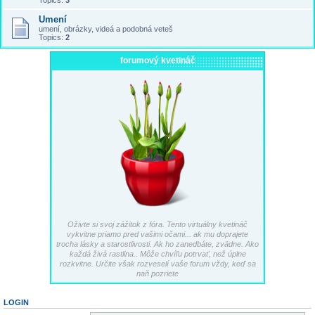
Topics:
3
Umení
umení, obrázky, videá a podobná veteš
Topics:
2
forumový kvetináč
Oživte si svoj zážitok z fóra. Tento virtuálny kvetináč
vykvitne priamo pred vašimi očami... ak mu doprajete
trocha lásky a starostlivosti. Ak ho zanedbáte, zvädne. Ako
každá živá rastlina.. Môže chvíľu potrvať, než úplne
rozkvitne. Určite však rozveselí vaše forum vždy, keď sa
naň pozriete
LOGIN