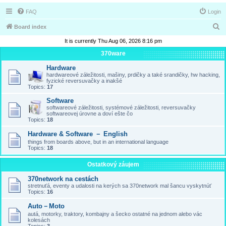
FAQ
Login
S
Board index
e
It is currently Thu Aug 06, 2026 8:16 pm
a
370ware
r
Hardware
hardwareové záležitosti, mašiny, prdičky a také srandičky, hw hacking,
c
fyzické reversuvačky a inakšé
Topics:
17
h
Software
softwareové záležitosti, systémové záležitosti, reversuvačky
softwareovej úrovne a doví ešte čo
Topics:
18
Hardware & Software － English
things from boards above, but in an international language
Topics:
18
Ostatkový záujem
370network na cestách
stretnuťá, eventy a udalosti na kerých sa 370network mal šancu vyskytnúť
Topics:
16
Auto－Moto
autá, motorky, traktory, kombajny a šecko ostatné na jednom alebo vác
kolesách