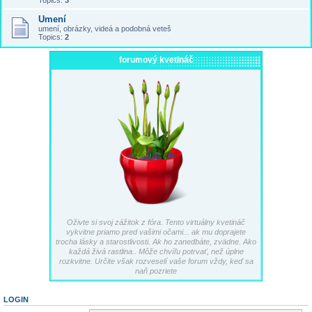
Topics:
3
Umení
umení, obrázky, videá a podobná veteš
Topics:
2
forumový kvetináč
Oživte si svoj zážitok z fóra. Tento virtuálny kvetináč
vykvitne priamo pred vašimi očami... ak mu doprajete
trocha lásky a starostlivosti. Ak ho zanedbáte, zvädne. Ako
každá živá rastlina.. Môže chvíľu potrvať, než úplne
rozkvitne. Určite však rozveselí vaše forum vždy, keď sa
naň pozriete
LOGIN