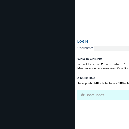
LOGIN
Username:
WHO IS ONLINE
In total there are
2
users online :: 1 
Most users ever online was
7
on Sun
STATISTICS
Total posts
348
• Total topics
106
• T
Board index