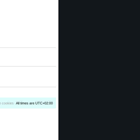
e cookies
All times are
UTC+02:00