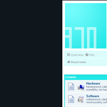
Quick links
FAQ
Board index
370WARE
Hardware
hardwareové zálež
srandičky, hw hac
Software
softwareové záleži
reversuvačky sof