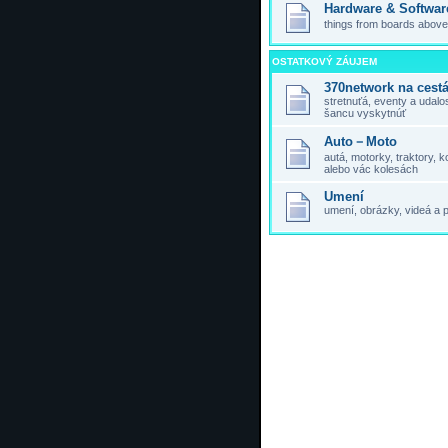
Hardware & Softwar
things from boards above,
OSTATKOVÝ ZÁUJEM
370network na cest
stretnuťá, eventy a udal
šancu vyskytnúť
Auto－Moto
autá, motorky, traktory,
alebo vác kolesách
Umení
umení, obrázky, videá a 