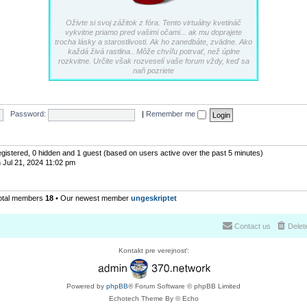
Oživte si svoj zážitok z fóra. Tento virtuálny kvetináč
vykvitne priamo pred vašimi očami... ak mu doprajete
trocha lásky a starostlivosti. Ak ho zanedbáte, zvädne. Ako
každá živá rastlina.. Môže chvíľu potrvať, než úplne
rozkvitne. Určite však rozveselí vaše forum vždy, keď sa
naň pozriete
Password:
|
Remember me
registered, 0 hidden and 1 guest (based on users active over the past 5 minutes)
 Jul 21, 2024 11:02 pm
otal members
18
• Our newest member
ungeskriptet
Contact us
Delet
Kontakt pre verejnosť:
Powered by
phpBB
® Forum Software © phpBB Limited
Echotech Theme By © Echo