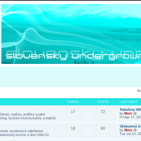
It
TOPICS
POSTS
LAST POST
Televízny H
17
72
V
by
Morc
itosti, mašiny, prdičky a také
i
Fri Apr 17, 2
king, fyzické reversuvačky a inakšé
e
w
Výskumný ús
18
60
t
V
by
Morc
tosti, systémové záležitosti,
h
i
Tue Jul 14, 2
twareovej úrovne a doví ešte čo
e
e
l
w