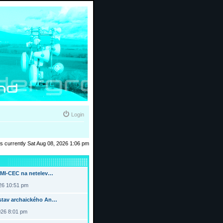
Login
 is currently Sat Aug 08, 2026 1:06 pm
DMI-CEC na netelev…
026 10:51 pm
tav archaického An…
026 8:01 pm