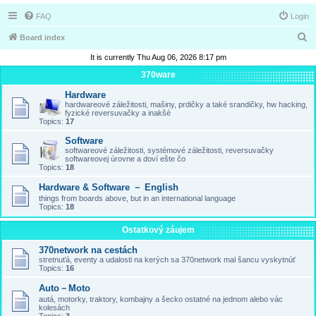
FAQ
Login
S
Board index
e
It is currently Thu Aug 06, 2026 8:17 pm
a
370ware
r
Hardware
hardwareové záležitosti, mašiny, prdičky a také srandičky, hw hacking,
c
fyzické reversuvačky a inakšé
Topics:
17
h
Software
softwareové záležitosti, systémové záležitosti, reversuvačky
softwareovej úrovne a doví ešte čo
Topics:
18
Hardware & Software － English
things from boards above, but in an international language
Topics:
18
Ostatkový záujem
370network na cestách
stretnuťá, eventy a udalosti na kerých sa 370network mal šancu vyskytnúť
Topics:
16
Auto－Moto
autá, motorky, traktory, kombajny a šecko ostatné na jednom alebo vác
kolesách