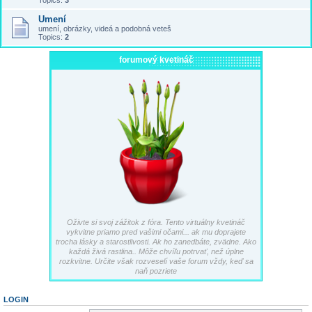
Topics:
3
Umení
umení, obrázky, videá a podobná veteš
Topics:
2
forumový kvetináč
Oživte si svoj zážitok z fóra. Tento virtuálny kvetináč
vykvitne priamo pred vašimi očami... ak mu doprajete
trocha lásky a starostlivosti. Ak ho zanedbáte, zvädne. Ako
každá živá rastlina.. Môže chvíľu potrvať, než úplne
rozkvitne. Určite však rozveselí vaše forum vždy, keď sa
naň pozriete
LOGIN